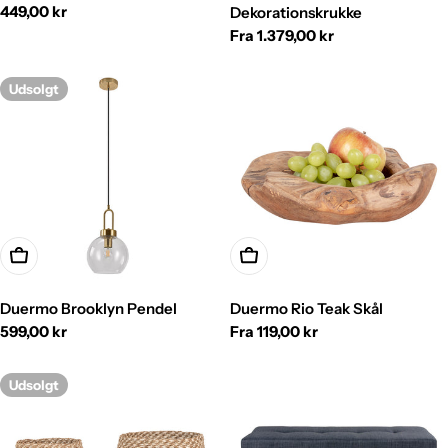
Normalpris
449,00 kr
Dekorationskrukke
Normalpris
Fra 1.379,00 kr
Udsolgt
Vælg
Vælg
Duermo Brooklyn Pendel
Duermo Rio Teak Skål
Normalpris
599,00 kr
Normalpris
Fra 119,00 kr
Udsolgt