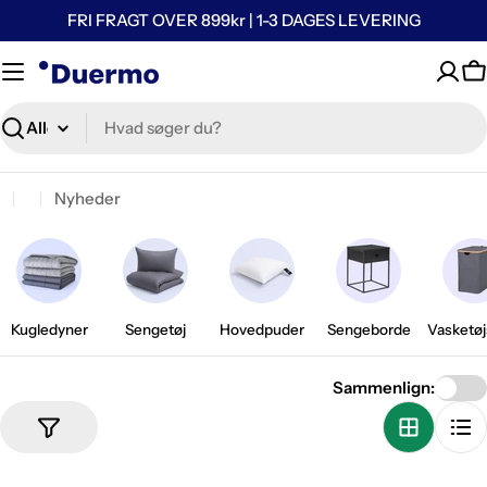
FRI FRAGT OVER 899kr | 1-3 DAGES LEVERING
K
Søg
Nyheder
Kugledyner
Sengetøj
Hovedpuder
Sengeborde
Vasketøj
Sammenlign: