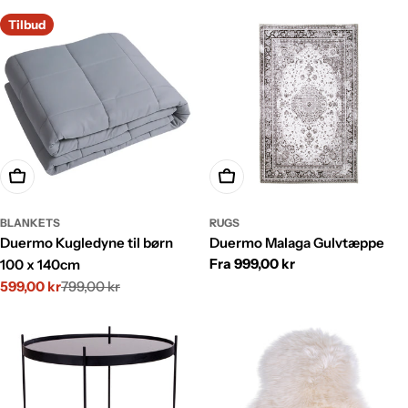
Tilbud
Vælg
Vælg
BLANKETS
RUGS
Duermo Kugledyne til børn
Duermo Malaga Gulvtæppe
Normalpris
Fra 999,00 kr
100 x 140cm
599,00 kr
799,00 kr
Udsalgspris
Normalpris