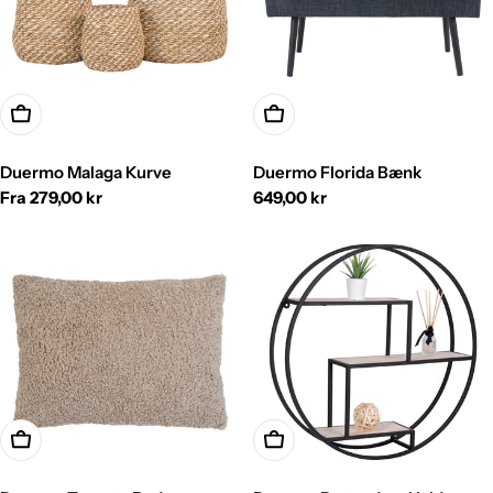
Vælg
Vælg
Duermo Malaga Kurve
Duermo Florida Bænk
Normalpris
Fra 279,00 kr
Normalpris
649,00 kr
Vælg
Tilføj Til Kurv