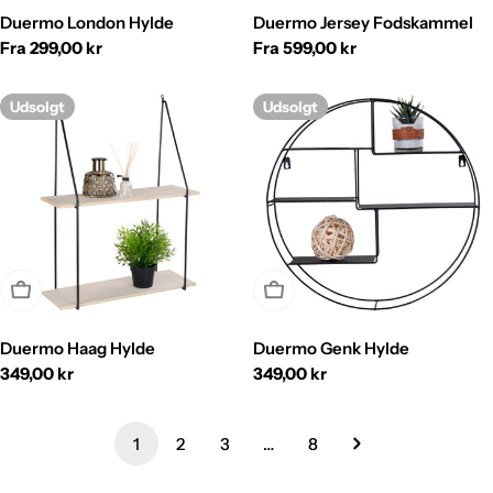
Duermo London Hylde
Duermo Jersey Fodskammel
Normalpris
Fra 299,00 kr
Normalpris
Fra 599,00 kr
Udsolgt
Udsolgt
Udsolgt
Udsolgt
Duermo Haag Hylde
Duermo Genk Hylde
Normalpris
349,00 kr
Normalpris
349,00 kr
1
2
3
…
8