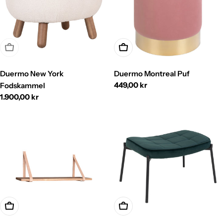
Udsolgt
Vælg
Duermo New York
Duermo Montreal Puf
Normalpris
449,00 kr
Fodskammel
Normalpris
1.900,00 kr
Vælg
Vælg