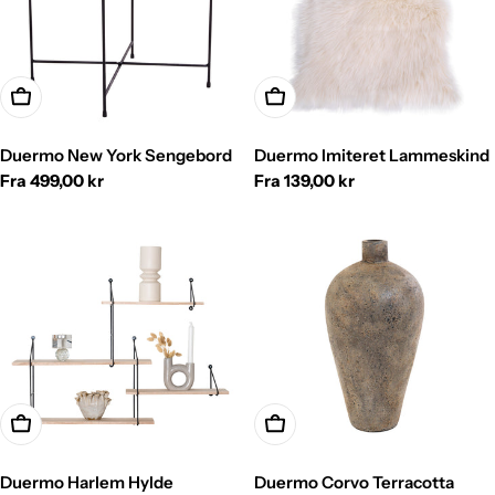
Vælg
Vælg
Duermo New York Sengebord
Duermo Imiteret Lammeskind
Normalpris
Fra 499,00 kr
Normalpris
Fra 139,00 kr
Vælg
Vælg
Duermo Harlem Hylde
Duermo Corvo Terracotta