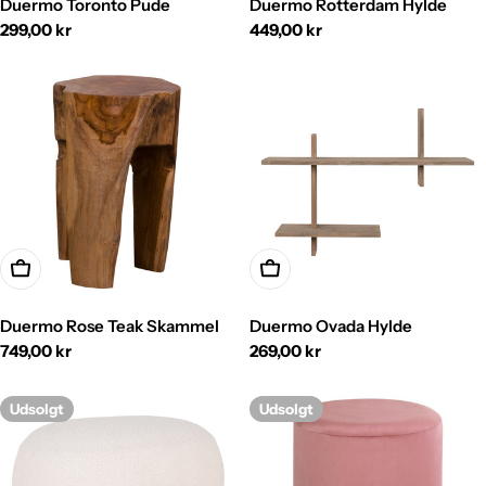
Duermo Toronto Pude
Duermo Rotterdam Hylde
Normalpris
299,00 kr
Normalpris
449,00 kr
Tilføj Til Kurv
Tilføj Til Kurv
Duermo Rose Teak Skammel
Duermo Ovada Hylde
Normalpris
749,00 kr
Normalpris
269,00 kr
Udsolgt
Udsolgt