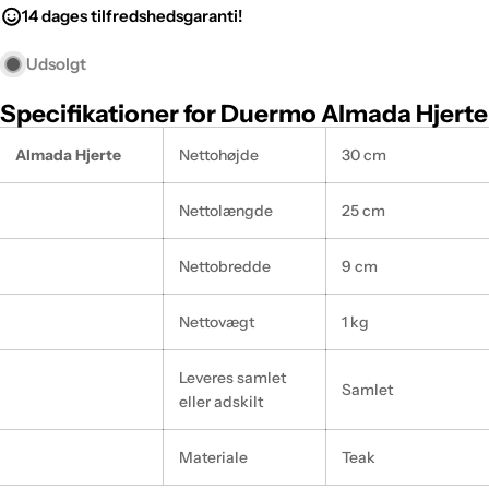
14 dages tilfredshedsgaranti!
Udsolgt
Specifikationer for Duermo Almada Hjerte
Almada Hjerte
Nettohøjde
30 cm
Nettolængde
25 cm
Nettobredde
9 cm
Nettovægt
1 kg
Leveres samlet
Samlet
eller adskilt
Materiale
Teak