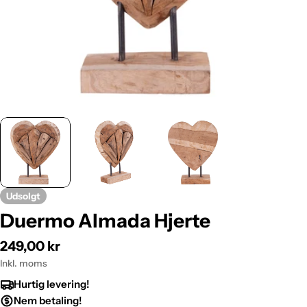
Udsolgt
Duermo Almada Hjerte
Normalpris
249,00 kr
Inkl. moms
Hurtig levering!
Nem betaling!