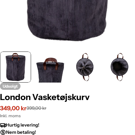
Udsolgt
London Vasketøjskurv
349,00 kr
399,00 kr
Udsalgspris
Normalpris
Inkl. moms
Hurtig levering!
Nem betaling!