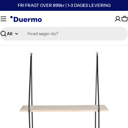
FRI FRAGT OVER 899kr | 1-3 DAGES LEVERING
K
Søg