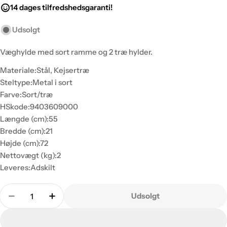
14 dages tilfredshedsgaranti!
Udsolgt
Væghylde med sort ramme og 2 træ hylder.
Materiale:
Stål, Kejsertræ
Steltype:
Metal i sort
Farve:
Sort/træ
HSkode:
9403609000
Længde (cm):
55
Bredde (cm):
21
Højde (cm):
72
Nettovægt (kg):
2
Leveres:
Adskilt
Antal
Udsolgt