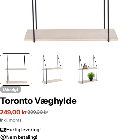
Udsolgt
Toronto Væghylde
249,00 kr
399,00 kr
Udsalgspris
Normalpris
Inkl. moms
Hurtig levering!
Nem betaling!